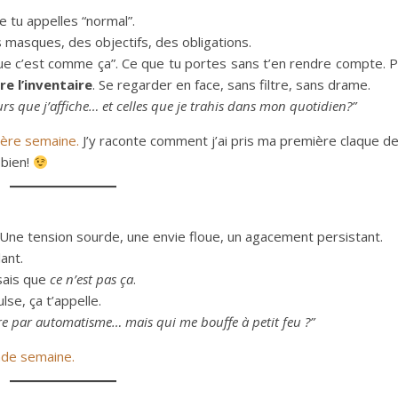
e tu appelles “normal”.
s masques, des objectifs, des obligations.
 que c’est comme ça”. Ce que tu portes sans t’en rendre compte. 
ire l’inventaire
. Se regarder en face, sans filtre, sans drame.
urs que j’affiche… et celles que je trahis dans mon quotidien?”
ière semaine.
J’y raconte comment j’ai pris ma première claque de
bien!
ne tension sourde, une envie floue, un agacement persistant.
ant.
sais que
ce n’est pas ça
.
lse, ça t’appelle.
ère par automatisme… mais qui me bouffe à petit feu ?
”
nde semaine.