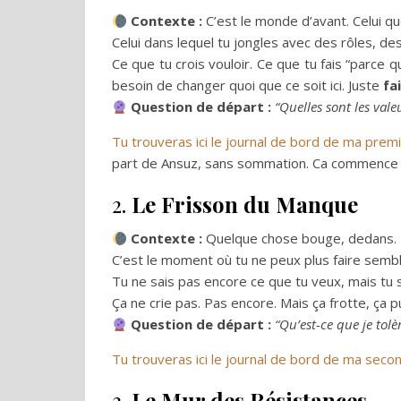
Contexte :
C’est le monde d’avant. Celui qu
Celui dans lequel tu jongles avec des rôles, de
Ce que tu crois vouloir. Ce que tu fais “parce
besoin de changer quoi que ce soit ici. Juste
fa
Question de départ :
“Quelles sont les vale
Tu trouveras ici le journal de bord de ma prem
part de Ansuz, sans sommation. Ca commence 
2.
Le Frisson du Manque
Contexte :
Quelque chose bouge, dedans. U
C’est le moment où tu ne peux plus faire sembl
Tu ne sais pas encore ce que tu veux, mais tu 
Ça ne crie pas. Pas encore. Mais ça frotte, ça pu
Question de départ :
“
Qu’est-ce que je tol
Tu trouveras ici le journal de bord de ma seco
3.
Le Mur des Résistances